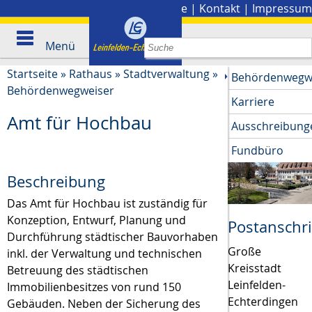
Stadtplan
|
Presse
|
Kontakt
|
Impressum
Menü
Startseite
»
Rathaus
»
Stadtverwaltung
»
Behördenwegw
Behördenwegweiser
Karriere
Amt für Hochbau
Ausschreibung
Fundbüro
Beschreibung
Das Amt für Hochbau ist zuständig für
Konzeption, Entwurf, Planung und
Postanschri
Durchführung städtischer Bauvorhaben
Große
inkl. der Verwaltung und technischen
Kreisstadt
Betreuung des städtischen
Leinfelden-
Immobilienbesitzes von rund 150
Echterdingen
Gebäuden. Neben der Sicherung des