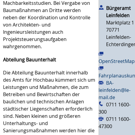
Machbarkeitsstudien. Bei Vergabe von
Bürgeramt
Baumaßnahmen an Dritte werden
Leinfelden
neben der Koordination und Kontrolle
Marktplatz 1
von Architekten- und
70771
Ingenieursleistungen auch
Leinfelden-
Projektsteuerungsaufgaben
Echterdinge
wahrgenommen.
Abteilung Bauunterhalt
OpenStreetMap
Die Abteilung Bauunterhalt innerhalb
Fahrplanauskun
des Amts für Hochbau kümmert sich um
BA-
Leistungen und Maßnahmen, die zum
leinfelden@le-
Betreiben und Bewirtschaften der
mail.de
baulichen und technischen Anlagen
0711 1600-
städtischer Liegenschaften erforderlich
300
sind. Neben kleinen und größeren
0711 1600-
Unterhaltungs- und
47300
Sanierungsmaßnahmen werden hier die