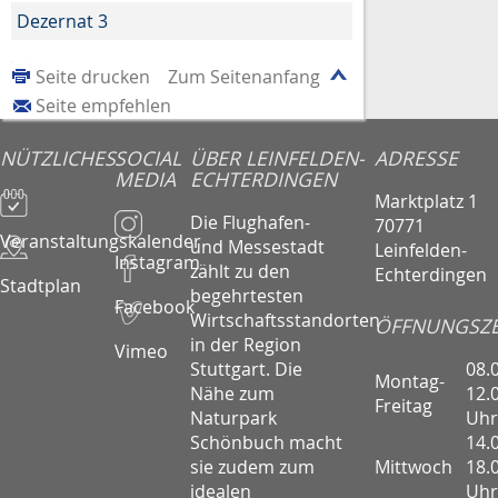
Dezernat 3
Seite drucken
Zum Seitenanfang
Seite empfehlen
NÜTZLICHES
SOCIAL
ÜBER LEINFELDEN-
ADRESSE
MEDIA
ECHTERDINGEN
Marktplatz 1
Die Flughafen-
70771
Veranstaltungskalender
und Messestadt
Leinfelden-
Instagram
zählt zu den
Echterdingen
Stadtplan
begehrtesten
Facebook
Wirtschaftsstandorten
ÖFFNUNGSZE
in der Region
Vimeo
08.
Stuttgart. Die
Montag-
12.
Nähe zum
Freitag
Uhr
Naturpark
14.
Schönbuch macht
Mittwoch
18.
sie zudem zum
Uhr
idealen