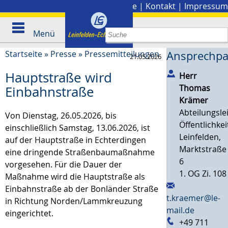
Stadtplan
|
Presse
|
Kontakt
|
Impressum
Menü
Startseite
»
Presse
»
Pressemitteilungen
Ansprechpa
21.05.2026
Hauptstraße wird
Herr
Thomas
Einbahnstraße
Krämer
Abteilungsle
Von Dienstag, 26.05.2026, bis
Öffentlichke
einschließlich Samstag, 13.06.2026, ist
Leinfelden,
auf der Hauptstraße in Echterdingen
Marktstraße
eine dringende Straßenbaumaßnahme
6
vorgesehen. Für die Dauer der
1. OG Zi. 108
Maßnahme wird die Hauptstraße als
Einbahnstraße ab der Bonländer Straße
t.kraemer@le-
in Richtung Norden/Lammkreuzung
mail.de
eingerichtet.
+49 711