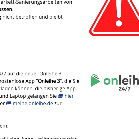
Parkett-Sanierungsarbeiten von
lossen
.
g nicht betroffen und bleibt
/7 auf die neue "Onleihe 3"-
kostenlose App "
Onleihe 3
", die Sie
rladen können, die bisherige App
 und Laptop gelangen Sie
hier
ber
meine.onleihe.de
zur
rem:
tellt sind, kann verlängert werden.