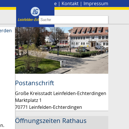
Stadtplan
|
Presse
|
Kontakt
|
Impressum
erden
Postanschrift
Große Kreisstadt Leinfelden-Echterdingen
Marktplatz 1
70771 Leinfelden-Echterdingen
Öffnungszeiten Rathaus
n.