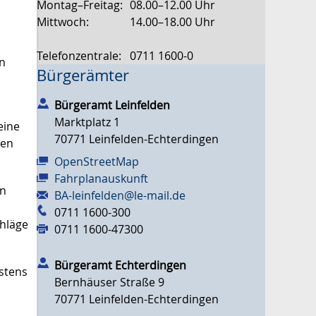
Montag–Freitag:
08.00–12.00 Uhr
Mittwoch:
14.00–18.00 Uhr
Telefonzentrale:
0711 1600-0
en
Bürgerämter
Bürgeramt Leinfelden
Marktplatz 1
eine
70771
Leinfelden-Echterdingen
gen
OpenStreetMap
Fahrplanauskunft
en
BA-leinfelden@le-mail.de
0711 1600-300
chläge
0711 1600-47300
Bürgeramt Echterdingen
estens
Bernhäuser Straße 9
70771
Leinfelden-Echterdingen