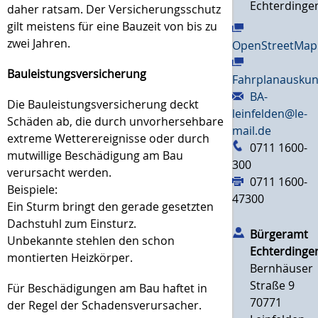
Echterdinge
daher ratsam. Der Versicherungsschutz
gilt meistens für eine Bauzeit von bis zu
zwei Jahren.
OpenStreetMap
Bauleistungsversicherung
Fahrplanauskun
BA-
Die Bauleistungsversicherung deckt
leinfelden@le-
Schäden ab, die durch unvorhersehbare
mail.de
extreme Wetterereignisse oder durch
0711 1600-
mutwillige Beschädigung am Bau
300
verursacht werden.
0711 1600-
Beispiele:
47300
Ein Sturm bringt den gerade gesetzten
Dachstuhl zum Einsturz.
Bürgeramt
Unbekannte stehlen den schon
Echterdinge
montierten Heizkörper.
Bernhäuser
Straße 9
Für Beschädigungen am Bau haftet in
70771
der Regel der Schadensverursacher.