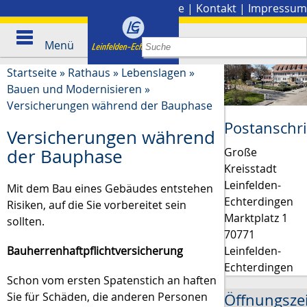
Stadtplan
|
Presse
|
Kontakt
|
Impressum
Menü
Startseite
»
Rathaus
»
Lebenslagen
»
Bauen und Modernisieren
»
Versicherungen während der Bauphase
Postanschri
Versicherungen während
Große
der Bauphase
Kreisstadt
Leinfelden-
Mit dem Bau eines Gebäudes entstehen
Echterdingen
Risiken, auf die Sie vorbereitet sein
Marktplatz 1
sollten.
70771
Bauherrenhaftpflichtversicherung
Leinfelden-
Echterdingen
Schon vom ersten Spatenstich an haften
Sie für Schäden, die anderen Personen
Öffnungsze