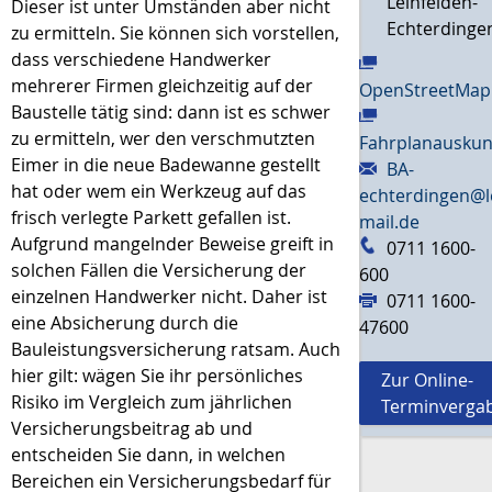
Leinfelden-
Dieser ist unter Umständen aber nicht
Echterdinge
zu ermitteln. Sie können sich vorstellen,
dass verschiedene Handwerker
mehrerer Firmen gleichzeitig auf der
OpenStreetMap
Baustelle tätig sind: dann ist es schwer
zu ermitteln, wer den verschmutzten
Fahrplanauskun
Eimer in die neue Badewanne gestellt
BA-
hat oder wem ein Werkzeug auf das
echterdingen@l
frisch verlegte Parkett gefallen ist.
mail.de
Aufgrund mangelnder Beweise greift in
0711 1600-
solchen Fällen die Versicherung der
600
einzelnen Handwerker nicht. Daher ist
0711 1600-
eine Absicherung durch die
47600
Bauleistungsversicherung ratsam. Auch
hier gilt: wägen Sie ihr persönliches
Zur Online-
Risiko im Vergleich zum jährlichen
Terminverga
Versicherungsbeitrag ab und
entscheiden Sie dann, in welchen
Bereichen ein Versicherungsbedarf für