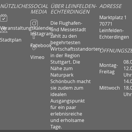
NÜTZLICHES
SOCIAL
ÜBER LEINFELDEN-
ADRESSE
MEDIA
ECHTERDINGEN
Marktplatz 1
Die Flughafen-
70771
Veranstaltungskalender
und Messestadt
Leinfelden-
Instagram
zählt zu den
Echterdingen
Stadtplan
begehrtesten
Facebook
Wirtschaftsstandorten
ÖFFNUNGSZE
in der Region
Vimeo
08.
Stuttgart. Die
Montag-
12.
Nähe zum
Freitag
Uhr
Naturpark
14.
Schönbuch macht
Mittwoch
18.
sie zudem zum
Uhr
idealen
Ausgangspunkt
für ein paar
erlebnisreiche
und erholsame
Tage.