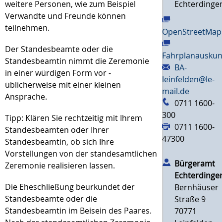
weitere Personen, wie zum Beispiel
Echterdinge
Verwandte und Freunde können
teilnehmen.
OpenStreetMap
Der Standesbeamte oder die
Fahrplanauskun
Standesbeamtin nimmt die Zeremonie
BA-
in einer würdigen Form vor -
leinfelden@le-
üblicherweise mit einer kleinen
mail.de
Ansprache.
0711 1600-
300
Tipp: Klären Sie rechtzeitig mit Ihrem
0711 1600-
Standesbeamten oder Ihrer
47300
Standesbeamtin, ob sich Ihre
Vorstellungen von der standesamtlichen
Bürgeramt
Zeremonie realisieren lassen.
Echterdinge
Die Eheschließung beurkundet der
Bernhäuser
Standesbeamte oder die
Straße 9
Standesbeamtin im Beisein des Paares.
70771