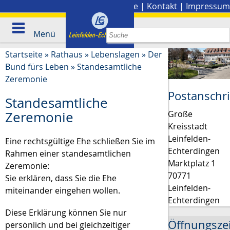
Stadtplan
|
Presse
|
Kontakt
|
Impressum
Menü
Startseite
»
Rathaus
»
Lebenslagen
»
Der
Bund fürs Leben
»
Standesamtliche
Zeremonie
Postanschri
Standesamtliche
Große
Zeremonie
Kreisstadt
Leinfelden-
Eine rechtsgültige Ehe schließen Sie im
Echterdingen
Rahmen einer standesamtlichen
Marktplatz 1
Zeremonie:
70771
Sie erklären, dass Sie die Ehe
Leinfelden-
miteinander eingehen wollen.
Echterdingen
Diese Erklärung können Sie nur
Öffnungsze
persönlich und bei gleichzeitiger