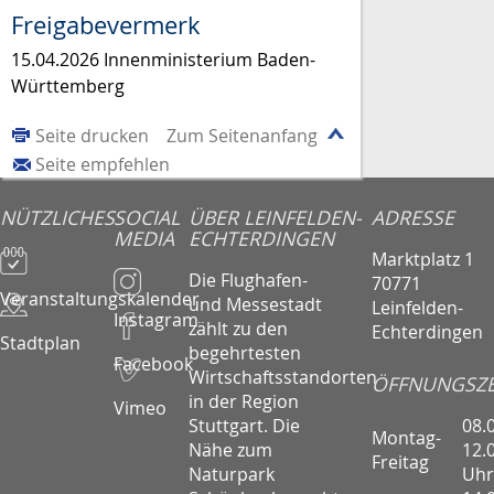
Freigabevermerk
15.04.2026 Innenministerium Baden-
Württemberg
Seite drucken
Zum Seitenanfang
Seite empfehlen
NÜTZLICHES
SOCIAL
ÜBER LEINFELDEN-
ADRESSE
MEDIA
ECHTERDINGEN
Marktplatz 1
Die Flughafen-
70771
Veranstaltungskalender
und Messestadt
Leinfelden-
Instagram
zählt zu den
Echterdingen
Stadtplan
begehrtesten
Facebook
Wirtschaftsstandorten
ÖFFNUNGSZE
in der Region
Vimeo
08.
Stuttgart. Die
Montag-
12.
Nähe zum
Freitag
Uhr
Naturpark