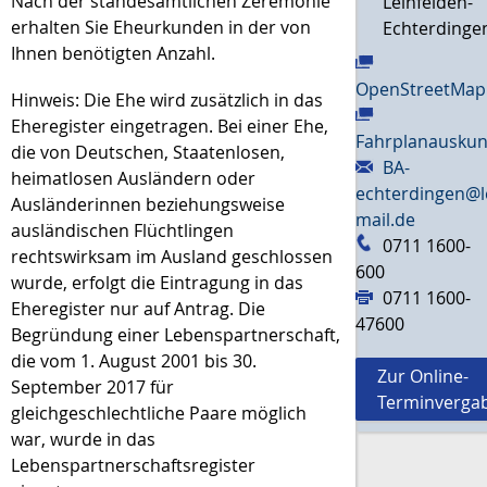
Nach der standesamtlichen Zeremonie
Leinfelden-
erhalten Sie Eheurkunden in der von
Echterdinge
Ihnen benötigten Anzahl.
OpenStreetMap
Hinweis: Die Ehe wird zusätzlich in das
Eheregister eingetragen. Bei einer Ehe,
Fahrplanauskun
die von Deutschen, Staatenlosen,
BA-
heimatlosen Ausländern oder
echterdingen@l
Ausländerinnen beziehungsweise
mail.de
ausländischen Flüchtlingen
0711 1600-
rechtswirksam im Ausland geschlossen
600
wurde, erfolgt die Eintragung in das
0711 1600-
Eheregister nur auf Antrag.
Die
47600
Begründung einer Lebenspartnerschaft,
die vom 1. August 2001 bis 30.
Zur Online-
September 2017 für
Terminverga
gleichgeschlechtliche Paare möglich
war, wurde in das
Lebenspartnerschaftsregister