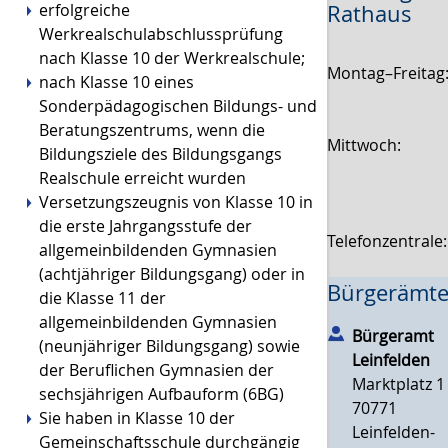
Rathaus
erfolgreiche
Werkrealschulabschlussprüfung
nach Klasse 10 der Werkrealschule;
Montag–Freitag
nach Klasse 10 eines
Sonderpädagogischen Bildungs- und
Beratungszentrums, wenn die
Mittwoch:
Bildungsziele des Bildungsgangs
Realschule erreicht wurden
Versetzungszeugnis von Klasse 10 in
die erste Jahrgangsstufe der
Telefonzentrale
allgemeinbildenden Gymnasien
(achtjähriger Bildungsgang) oder in
Bürgerämte
die Klasse 11 der
allgemeinbildenden Gymnasien
Bürgeramt
(neunjähriger Bildungsgang) sowie
Leinfelden
der Beruflichen Gymnasien der
Marktplatz 1
sechsjährigen Aufbauform (6BG)
70771
Sie haben in Klasse 10 der
Leinfelden-
Gemeinschaftsschule durchgängig