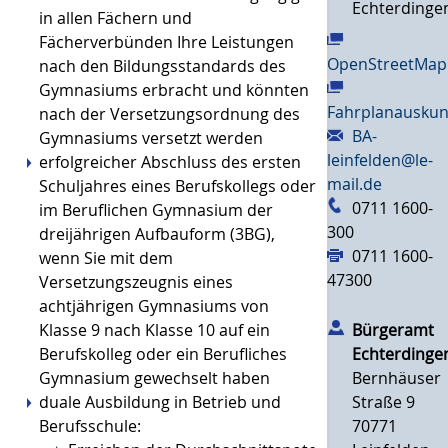
Echterdinge
in allen Fächern und
Fächerverbünden Ihre Leistungen
OpenStreetMap
nach den Bildungsstandards des
Gymnasiums erbracht und könnten
Fahrplanauskun
nach der Versetzungsordnung des
BA-
Gymnasiums versetzt werden
leinfelden@le-
erfolgreicher Abschluss des ersten
mail.de
Schuljahres eines Berufskollegs oder
0711 1600-
im Beruflichen Gymnasium der
300
dreijährigen Aufbauform (3BG),
0711 1600-
wenn Sie mit dem
47300
Versetzungszeugnis eines
achtjährigen Gymnasiums von
Klasse 9 nach Klasse 10 auf ein
Bürgeramt
Berufskolleg oder ein Berufliches
Echterdinge
Gymnasium gewechselt haben
Bernhäuser
duale Ausbildung in Betrieb und
Straße 9
Berufsschule:
70771