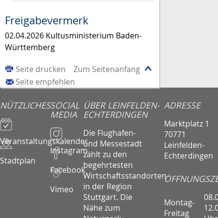
Freigabevermerk
02.04.2026 Kultusministerium Baden-
Württemberg
Seite drucken
Zum Seitenanfang
Seite empfehlen
NÜTZLICHES
SOCIAL
ÜBER LEINFELDEN-
ADRESSE
MEDIA
ECHTERDINGEN
Marktplatz 1
Die Flughafen-
70771
Veranstaltungskalender
und Messestadt
Leinfelden-
Instagram
zählt zu den
Echterdingen
Stadtplan
begehrtesten
Facebook
Wirtschaftsstandorten
ÖFFNUNGSZE
in der Region
Vimeo
08.
Stuttgart. Die
Montag-
12.
Nähe zum
Freitag