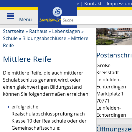
Stadtplan
|
Presse
|
Kontakt
|
Impressum
Menü
Startseite
»
Rathaus
»
Lebenslagen
»
Schule
»
Bildungsabschlüsse
»
Mittlere
Reife
Postanschri
Mittlere Reife
Große
Kreisstadt
Die mittlere Reife, die auch mittlerer
Leinfelden-
Schulabschluss genannt wird, oder
Echterdingen
einen gleichwertigen Bildungsstand
Marktplatz 1
können Sie folgendermaßen erreichen:
70771
erfolgreiche
Leinfelden-
Realschulabschlussprüfung nach
Echterdingen
Klasse 10 der Realschule oder der
Öffnungsze
Gemeinschaftsschule;