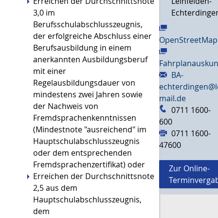
Erreichen der Durchschnittsnote
Leinfelden-
3,0 im
Echterdinge
Berufsschulabschlusszeugnis,
der erfolgreiche Abschluss einer
OpenStreetMap
Berufsausbildung in einem
anerkannten Ausbildungsberuf
Fahrplanauskun
mit einer
BA-
Regelausbildungsdauer von
echterdingen@l
mindestens zwei Jahren sowie
mail.de
der Nachweis von
0711 1600-
Fremdsprachenkenntnissen
600
(Mindestnote "ausreichend" im
0711 1600-
Hauptschulabschlusszeugnis
47600
oder dem entsprechenden
Fremdsprachenzertifikat) oder
Zur Online-
Erreichen der Durchschnittsnote
Terminverga
2,5 aus dem
Hauptschulabschlusszeugnis,
dem