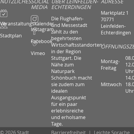
NÜTZLICHES
SOCIAL
ÜBER LEINFELDEN-
ADRESSE
MEDIA
ECHTERDINGEN
Marktplatz 1
Die Flughafen-
70771
Veranstaltungskalender
und Messestadt
Leinfelden-
Instagram
zählt zu den
Echterdingen
Stadtplan
begehrtesten
Facebook
Wirtschaftsstandorten
ÖFFNUNGSZE
in der Region
Vimeo
08.
Stuttgart. Die
Montag-
12.
Nähe zum
Freitag
Uhr
Naturpark
14.
Schönbuch macht
Mittwoch
18.
sie zudem zum
Uhr
idealen
Ausgangspunkt
für ein paar
erlebnisreiche
und erholsame
Tage.
© 2026 Stadt
Barrierefreiheit
|
Leichte Sprache