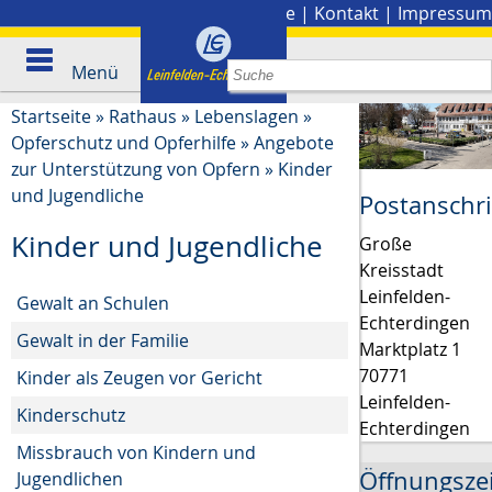
Stadtplan
|
Presse
|
Kontakt
|
Impressum
Menü
Startseite
»
Rathaus
»
Lebenslagen
»
Opferschutz und Opferhilfe
»
Angebote
zur Unterstützung von Opfern
»
Kinder
und Jugendliche
Postanschri
Kinder und Jugendliche
Große
Kreisstadt
Leinfelden-
Gewalt an Schulen
Echterdingen
Gewalt in der Familie
Marktplatz 1
70771
Kinder als Zeugen vor Gericht
Leinfelden-
Kinderschutz
Echterdingen
Missbrauch von Kindern und
Öffnungsze
Jugendlichen