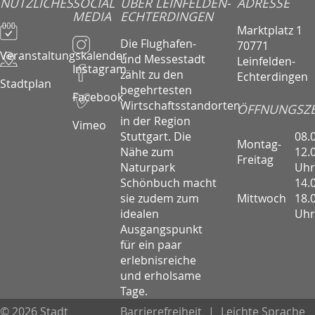
NÜTZLICHES
SOCIAL
ÜBER LEINFELDEN-
ADRESSE
MEDIA
ECHTERDINGEN
Marktplatz 1
Die Flughafen-
70771
Veranstaltungskalender
und Messestadt
Leinfelden-
Instagram
zählt zu den
Echterdingen
Stadtplan
begehrtesten
Facebook
Wirtschaftsstandorten
ÖFFNUNGSZE
in der Region
Vimeo
08.
Stuttgart. Die
Montag-
12.
Nähe zum
Freitag
Uhr
Naturpark
14.
Schönbuch macht
Mittwoch
18.
sie zudem zum
Uhr
idealen
Ausgangspunkt
für ein paar
erlebnisreiche
und erholsame
Tage.
© 2026 Stadt
Barrierefreiheit
|
Leichte Sprache