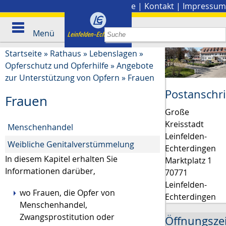
Stadtplan
|
Presse
|
Kontakt
|
Impressum
Menü
Startseite
»
Rathaus
»
Lebenslagen
»
Opferschutz und Opferhilfe
»
Angebote
zur Unterstützung von Opfern
»
Frauen
Postanschri
Frauen
Große
Kreisstadt
Menschenhandel
Leinfelden-
Weibliche Genitalverstümmelung
Echterdingen
In diesem Kapitel erhalten Sie
Marktplatz 1
Informationen darüber,
70771
Leinfelden-
wo Frauen, die Opfer von
Echterdingen
Menschenhandel,
Zwangsprostitution oder
Öffnungsze