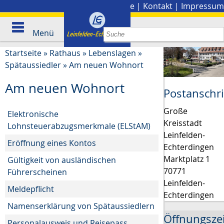
Stadtplan
|
Presse
|
Kontakt
|
Impressum
Menü
Startseite
»
Rathaus
»
Lebenslagen
»
Spätaussiedler
»
Am neuen Wohnort
Am neuen Wohnort
Postanschri
Große
Elektronische
Kreisstadt
Lohnsteuerabzugsmerkmale (ELStAM)
Leinfelden-
Eröffnung eines Kontos
Echterdingen
Marktplatz 1
Gültigkeit von ausländischen
70771
Führerscheinen
Leinfelden-
Meldepflicht
Echterdingen
Namenserklärung von Spätaussiedlern
Öffnungsze
Personalausweis und Reisepass