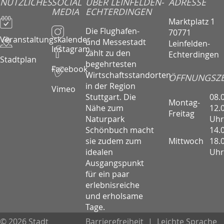
NÜTZLICHES
SOCIAL
ÜBER LEINFELDEN-
ADRESSE
MEDIA
ECHTERDINGEN
Marktplatz 1
Die Flughafen-
70771
Veranstaltungskalender
und Messestadt
Leinfelden-
Instagram
zählt zu den
Echterdingen
Stadtplan
begehrtesten
Facebook
Wirtschaftsstandorten
ÖFFNUNGSZE
in der Region
Vimeo
08.
Stuttgart. Die
Montag-
12.
Nähe zum
Freitag
Uhr
Naturpark
14.
Schönbuch macht
Mittwoch
18.
sie zudem zum
Uhr
idealen
Ausgangspunkt
für ein paar
erlebnisreiche
und erholsame
Tage.
© 2026 Stadt
Barrierefreiheit
|
Leichte Sprache