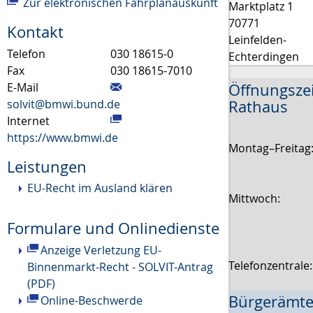
Zur elektronischen Fahrplanauskunft
Marktplatz 1
70771
Kontakt
Leinfelden-
Telefon
030 18615-0
Echterdingen
Fax
030 18615-7010
E-Mail
Öffnungsze
solvit@bmwi.bund.de
Rathaus
Internet
https://www.bmwi.de
Montag–Freitag
Leistungen
EU-Recht im Ausland klären
Mittwoch:
Formulare und Onlinedienste
Anzeige Verletzung EU-
Telefonzentrale
Binnenmarkt-Recht - SOLVIT-Antrag
(PDF)
Bürgerämte
Online-Beschwerde