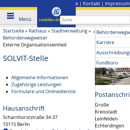
Stadtplan
|
Presse
|
Kontakt
|
Impressum
Menü
Startseite
»
Rathaus
»
Stadtverwaltung
»
Behördenwegw
Behördenwegweiser
Karriere
Externe Organisationseinheit
Ausschreibung
SOLVIT-Stelle
Fundbüro
Allgemeine Informationen
Zugehörige Leistungen
Formulare und Onlinedienste
Postanschri
Große
Hausanschrift
Kreisstadt
Scharnhorststraße 34-37
Leinfelden-
10115
Berlin
Echterdingen