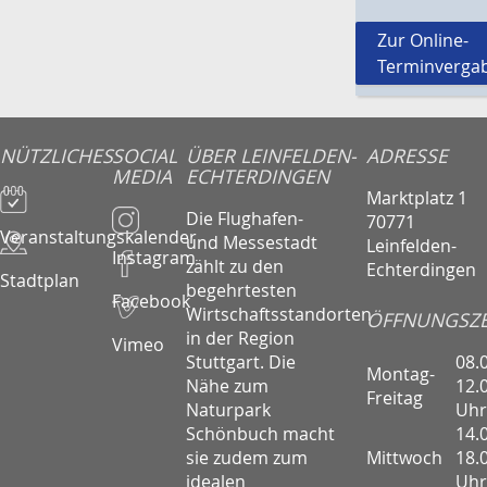
Zur Online-
Terminverga
NÜTZLICHES
SOCIAL
ÜBER LEINFELDEN-
ADRESSE
MEDIA
ECHTERDINGEN
Marktplatz 1
Die Flughafen-
70771
Veranstaltungskalender
und Messestadt
Leinfelden-
Instagram
zählt zu den
Echterdingen
Stadtplan
begehrtesten
Facebook
Wirtschaftsstandorten
ÖFFNUNGSZE
in der Region
Vimeo
08.
Stuttgart. Die
Montag-
12.
Nähe zum
Freitag
Uhr
Naturpark
14.
Schönbuch macht
Mittwoch
18.
sie zudem zum
Uhr
idealen