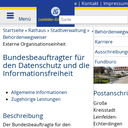
Stadtplan
|
Presse
|
Kontakt
|
Impressum
Menü
Startseite
»
Rathaus
»
Stadtverwaltung
»
Behördenwegw
Behördenwegweiser
Karriere
Externe Organisationseinheit
Ausschreibung
Bundesbeauftragter für
Fundbüro
den Datenschutz und die
Informationsfreiheit
Postanschri
Allgemeine Informationen
Zugehörige Leistungen
Große
Kreisstadt
Beschreibung
Leinfelden-
Echterdingen
Der Bundesbeauftragte für den