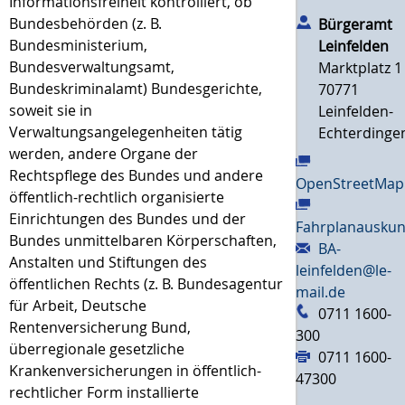
Informationsfreiheit kontrolliert, ob
Bundesbehörden (z. B.
Bürgeramt
Bundesministerium,
Leinfelden
Bundesverwaltungsamt,
Marktplatz 1
Bundeskriminalamt) Bundesgerichte,
70771
soweit sie in
Leinfelden-
Verwaltungsangelegenheiten tätig
Echterdinge
werden, andere Organe der
Rechtspflege des Bundes und andere
OpenStreetMap
öffentlich-rechtlich organisierte
Einrichtungen des Bundes und der
Fahrplanauskun
Bundes unmittelbaren Körperschaften,
BA-
Anstalten und Stiftungen des
leinfelden@le-
öffentlichen Rechts (z. B. Bundesagentur
mail.de
für Arbeit, Deutsche
0711 1600-
Rentenversicherung Bund,
300
überregionale gesetzliche
0711 1600-
Krankenversicherungen in öffentlich-
47300
rechtlicher Form installierte