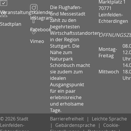
Marktplatz 1
Die Flughafen-
70771
Veranstaltungskalender
und Messestadt
Leinfelden-
Instagram
zählt zu den
Echterdingen
Stadtplan
begehrtesten
Facebook
Wirtschaftsstandorten
ÖFFNUNGSZE
in der Region
Vimeo
08.
Stuttgart. Die
Montag-
12.
Nähe zum
Freitag
Uhr
Naturpark
14.
Schönbuch macht
Mittwoch
18.
sie zudem zum
Uhr
idealen
Ausgangspunkt
für ein paar
erlebnisreiche
und erholsame
Tage.
© 2026 Stadt
Barrierefreiheit
|
Leichte Sprache
Leinfelden-
|
Gebärdensprache
|
Cookie-