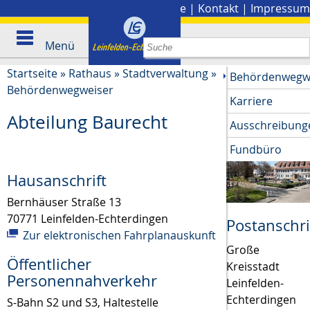
Stadtplan
|
Presse
|
Kontakt
|
Impressum
Menü
Startseite
»
Rathaus
»
Stadtverwaltung
»
Behördenwegw
Behördenwegweiser
Karriere
Abteilung Baurecht
Ausschreibung
Fundbüro
Hausanschrift
Bernhäuser Straße 13
70771
Leinfelden-Echterdingen
Postanschri
Zur elektronischen Fahrplanauskunft
Große
Öffentlicher
Kreisstadt
Personennahverkehr
Leinfelden-
Echterdingen
S-Bahn S2 und S3, Haltestelle