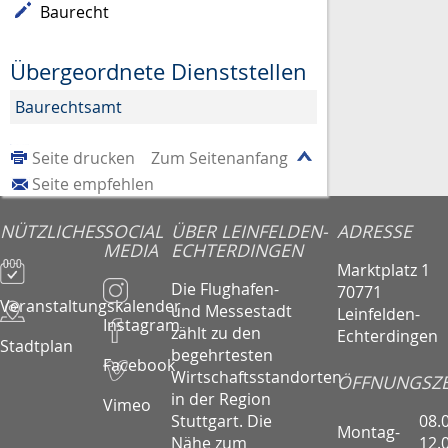
Baurecht
Übergeordnete Dienststellen
Baurechtsamt
Seite drucken
Zum Seitenanfang
Seite empfehlen
NÜTZLICHES
SOCIAL
ÜBER LEINFELDEN-
ADRESSE
MEDIA
ECHTERDINGEN
Marktplatz 1
Die Flughafen-
70771
Veranstaltungskalender
und Messestadt
Leinfelden-
Instagram
zählt zu den
Echterdingen
Stadtplan
begehrtesten
Facebook
Wirtschaftsstandorten
ÖFFNUNGSZE
in der Region
Vimeo
08.
Stuttgart. Die
Montag-
12.
Nähe zum