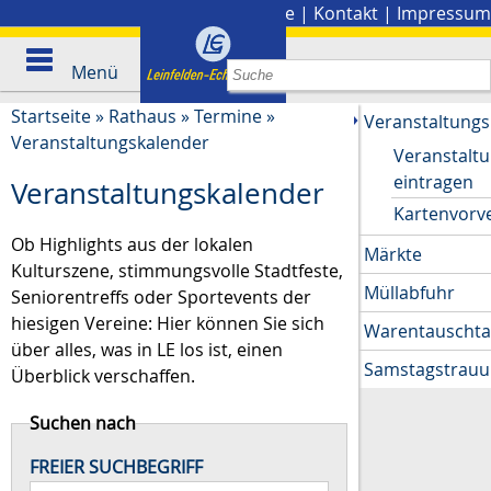
Stadtplan
|
Presse
|
Kontakt
|
Impressum
Menü
Startseite
»
Rathaus
»
Termine
»
Veranstaltungs
Veranstaltungskalender
Veranstalt
eintragen
Veranstaltungskalender
Kartenvorv
Ob Highlights aus der lokalen
Märkte
Kulturszene, stimmungsvolle Stadtfeste,
Müllabfuhr
Seniorentreffs oder Sportevents der
hiesigen Vereine: Hier können Sie sich
Warentauscht
über alles, was in LE los ist, einen
Samstagstrau
Überblick verschaffen.
Suchen nach
FREIER SUCHBEGRIFF