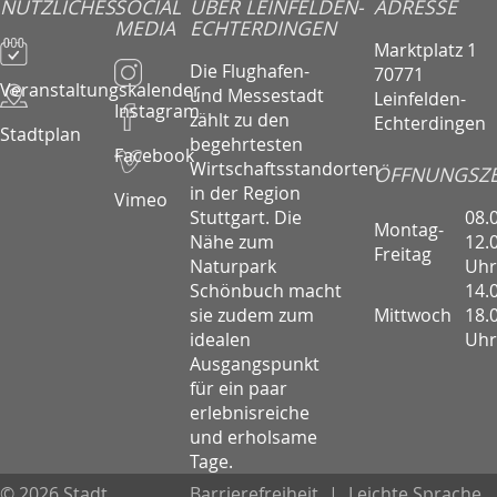
NÜTZLICHES
SOCIAL
ÜBER LEINFELDEN-
ADRESSE
MEDIA
ECHTERDINGEN
Marktplatz 1
Die Flughafen-
70771
Veranstaltungskalender
und Messestadt
Leinfelden-
Instagram
zählt zu den
Echterdingen
Stadtplan
begehrtesten
Facebook
Wirtschaftsstandorten
ÖFFNUNGSZE
in der Region
Vimeo
08.
Stuttgart. Die
Montag-
12.
Nähe zum
Freitag
Uhr
Naturpark
14.
Schönbuch macht
Mittwoch
18.
sie zudem zum
Uhr
idealen
Ausgangspunkt
für ein paar
erlebnisreiche
und erholsame
Tage.
© 2026 Stadt
Barrierefreiheit
|
Leichte Sprache