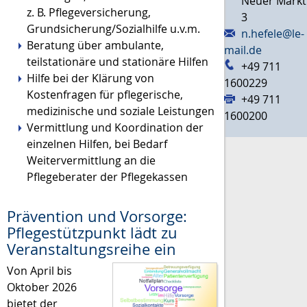
Neuer Markt
z. B. Pflegeversicherung,
3
Grundsicherung/Sozialhilfe u.v.m.
n.hefele@le-
Beratung über ambulante,
mail.de
teilstationäre und stationäre Hilfen
+49 711
Hilfe bei der Klärung von
1600229
Kostenfragen für pflegerische,
+49 711
medizinische und soziale Leistungen
1600200
Vermittlung und Koordination der
einzelnen Hilfen, bei Bedarf
Weitervermittlung an die
Pflegeberater der Pflegekassen
Prävention und Vorsorge:
Pflegestützpunkt lädt zu
Veranstaltungsreihe ein
Von April bis
Oktober 2026
bietet der