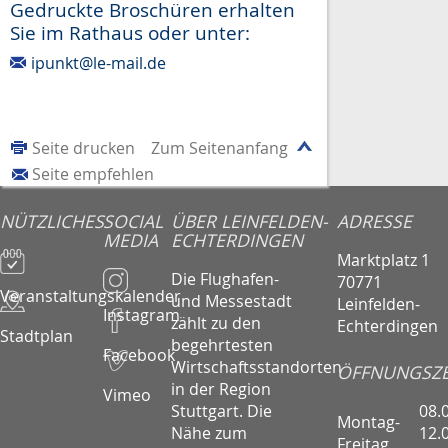
Gedruckte Broschüren erhalten
Sie im Rathaus oder unter:
ipunkt@le-mail.de
Seite drucken
Zum Seitenanfang
Seite empfehlen
NÜTZLICHES
SOCIAL
ÜBER LEINFELDEN-
ADRESSE
MEDIA
ECHTERDINGEN
Marktplatz 1
Die Flughafen-
70771
Veranstaltungskalender
und Messestadt
Leinfelden-
Instagram
zählt zu den
Echterdingen
Stadtplan
begehrtesten
Facebook
Wirtschaftsstandorten
ÖFFNUNGSZE
in der Region
Vimeo
08.
Stuttgart. Die
Montag-
12.
Nähe zum
Freitag