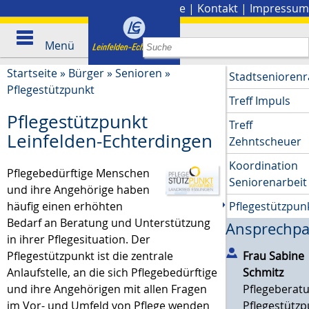
Stadtplan
|
Presse
|
Kontakt
|
Impressum
Menü
Startseite
»
Bürger
»
Senioren
»
Stadtseniorenr
Pflegestützpunkt
Treff Impuls
Pflegestützpunkt
Treff
Leinfelden-Echterdingen
Zehntscheuer
Koordination
Pflegebedürftige Menschen
Seniorenarbeit
und ihre Angehörige haben
häufig einen erhöhten
Pflegestützpun
Bedarf an Beratung und Unterstützung
Ansprechpa
in ihrer Pflegesituation. Der
Frau
Sabine
Pflegestützpunkt ist die zentrale
Schmitz
Anlaufstelle, an die sich Pflegebedürftige
Pflegeberat
und ihre Angehörigen mit allen Fragen
Pflegestützp
im Vor- und Umfeld von Pflege wenden