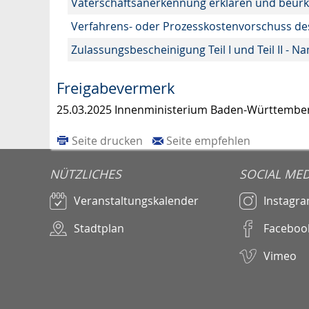
Vaterschaftsanerkennung erklären und beur
Verfahrens- oder Prozesskostenvorschuss de
Zulassungsbescheinigung Teil I und Teil II 
Freigabevermerk
25.03.2025 Innenministerium Baden-Württembe
Seite drucken
Seite empfehlen
NÜTZLICHES
SOCIAL MED
Veranstaltungskalender
Instagr
Stadtplan
Faceboo
Vimeo