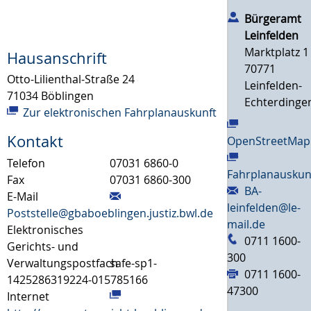
Bürgeramt
Leinfelden
Marktplatz 1
Hausanschrift
70771
Otto-Lilienthal-Straße 24
Leinfelden-
71034
Böblingen
Echterdinge
Zur elektronischen Fahrplanauskunft
Kontakt
OpenStreetMap
Telefon
07031 6860-0
Fahrplanauskun
Fax
07031 6860-300
BA-
E-Mail
leinfelden@le-
Poststelle@gbaboeblingen.justiz.bwl.de
mail.de
Elektronisches
0711 1600-
Gerichts- und
300
Verwaltungspostfach
safe-sp1-
0711 1600-
1425286319224-015785166
47300
Internet