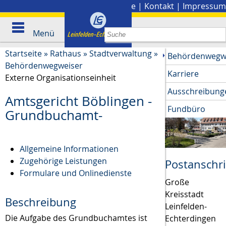
Stadtplan
|
Presse
|
Kontakt
|
Impressum
Menü
Startseite
»
Rathaus
»
Stadtverwaltung
»
Behördenwegw
Behördenwegweiser
Karriere
Externe Organisationseinheit
Ausschreibung
Amtsgericht Böblingen -
Fundbüro
Grundbuchamt-
Allgemeine Informationen
Zugehörige Leistungen
Postanschri
Formulare und Onlinedienste
Große
Kreisstadt
Beschreibung
Leinfelden-
Die Aufgabe des Grundbuchamtes ist
Echterdingen