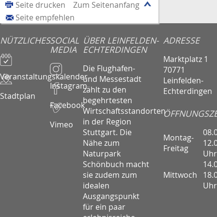
Seite drucken
Zum Seitenanfang
Seite empfehlen
NÜTZLICHES
SOCIAL
ÜBER LEINFELDEN-
ADRESSE
MEDIA
ECHTERDINGEN
Marktplatz 1
Die Flughafen-
70771
Veranstaltungskalender
und Messestadt
Leinfelden-
Instagram
zählt zu den
Echterdingen
Stadtplan
begehrtesten
Facebook
Wirtschaftsstandorten
ÖFFNUNGSZE
in der Region
Vimeo
08.
Stuttgart. Die
Montag-
12.
Nähe zum
Freitag
Uhr
Naturpark
14.
Schönbuch macht
Mittwoch
18.
sie zudem zum
Uhr
idealen
Ausgangspunkt
für ein paar