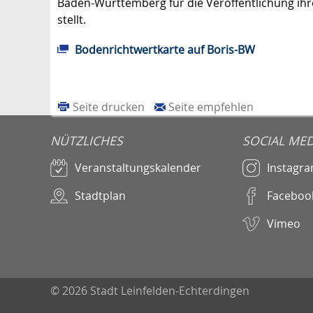
Baden-Württemberg für die Veröffent­lichung ihr
stellt.
Bodenrichtwertkarte auf Boris-BW
Seite drucken
Seite empfehlen
NÜTZLICHES
SOCIAL MED
Veranstaltungskalender
Instagr
Stadtplan
Faceboo
Vimeo
© 2026 Stadt Leinfelden-Echterdingen