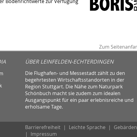
er Bodenricht­werte zur Verfügung
Zum Seitenanfa
IA
ÜBER LEINFELDEN-ECHTERDINGEN
Die Flughafen- und Messestadt zählt zu den
am
begehrtesten Wirtschaftsstandorten in der
k
Region Stuttgart. Die Nähe zum Naturpark
Schönbuch macht sie zudem zum idealen
Ausgangspunkt für ein paar erlebnisreiche und
erholsame Tage.
Barrierefreiheit
|
Leichte Sprache
|
Gebärden
|
Impressum