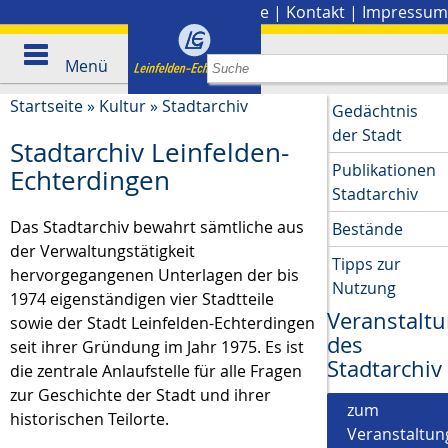
Stadtplan
|
Presse
|
Kontakt
|
Impressum
Menü
Startseite
»
Kultur
»
Stadtarchiv
Gedächtnis
der Stadt
Stadtarchiv Leinfelden-
Publikationen
Echterdingen
Stadtarchiv
Das Stadtarchiv bewahrt sämtliche aus
Bestände
der Verwaltungstätigkeit
Tipps zur
hervorgegangenen Unterlagen der bis
Nutzung
1974 eigenständigen vier Stadtteile
Veranstalt
sowie der Stadt Leinfelden-Echterdingen
des
seit ihrer Gründung im Jahr 1975. Es ist
Stadtarchiv
die zentrale Anlaufstelle für alle Fragen
zur Geschichte der Stadt und ihrer
zum
historischen Teilorte.
Veranstaltun