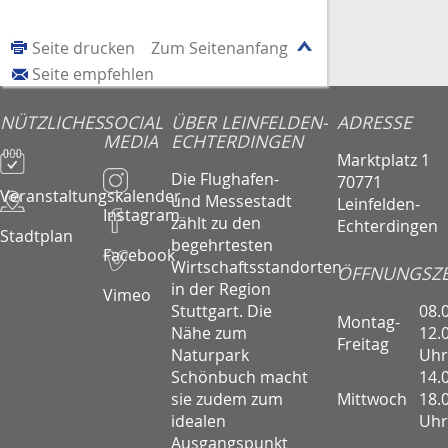
Seite drucken
Zum Seitenanfang
Seite empfehlen
NÜTZLICHES
SOCIAL
ÜBER LEINFELDEN-
ADRESSE
MEDIA
ECHTERDINGEN
Marktplatz 1
Die Flughafen-
70771
Veranstaltungskalender
und Messestadt
Leinfelden-
Instagram
zählt zu den
Echterdingen
Stadtplan
begehrtesten
Facebook
Wirtschaftsstandorten
ÖFFNUNGSZE
in der Region
Vimeo
08.
Stuttgart. Die
Montag-
12.
Nähe zum
Freitag
Uhr
Naturpark
14.
Schönbuch macht
Mittwoch
18.
sie zudem zum
Uhr
idealen
Ausgangspunkt