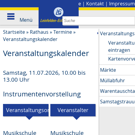
Stadtplan
|
Presse
|
Kontakt
|
Impressum
Menü
Startseite
»
Rathaus
»
Termine
»
Veranstaltungs
Veranstaltungskalender
Veranstalt
eintragen
Veranstaltungskalender
Kartenvorv
Märkte
Samstag, 11.07.2026
,
10.00 bis
13.00 Uhr
Müllabfuhr
Warentauscht
Instrumentenvorstellung
Samstagstrau
Veranstaltungsort
Veranstalter
Musikschule
Musikschule