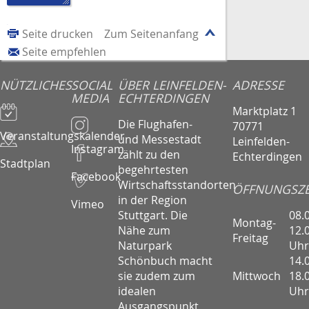
Seite drucken
Zum Seitenanfang
Seite empfehlen
NÜTZLICHES
SOCIAL
ÜBER LEINFELDEN-
ADRESSE
MEDIA
ECHTERDINGEN
Marktplatz 1
Die Flughafen-
70771
Veranstaltungskalender
und Messestadt
Leinfelden-
Instagram
zählt zu den
Echterdingen
Stadtplan
begehrtesten
Facebook
Wirtschaftsstandorten
ÖFFNUNGSZE
in der Region
Vimeo
08.
Stuttgart. Die
Montag-
12.
Nähe zum
Freitag
Uhr
Naturpark
14.
Schönbuch macht
Mittwoch
18.
sie zudem zum
Uhr
idealen
Ausgangspunkt