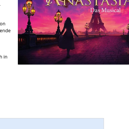
.
von
ßende
h in