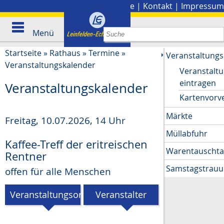
Stadtplan
|
Presse
|
Kontakt
|
Impressum
Menü
Startseite
»
Rathaus
»
Termine
»
Veranstaltungs
Veranstaltungskalender
Veranstalt
eintragen
Veranstaltungskalender
Kartenvorv
Märkte
Freitag, 10.07.2026
,
14 Uhr
Müllabfuhr
Kaffee-Treff der eritreischen
Warentauscht
Rentner
Samstagstrau
offen für alle Menschen
Veranstaltungsort
Veranstalter