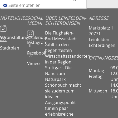
Seite empfehlen
NÜTZLICHES
SOCIAL
ÜBER LEINFELDEN-
ADRESSE
MEDIA
ECHTERDINGEN
Marktplatz 1
Die Flughafen-
70771
Veranstaltungskalender
und Messestadt
Leinfelden-
Instagram
zählt zu den
Echterdingen
Stadtplan
begehrtesten
Facebook
Wirtschaftsstandorten
ÖFFNUNGSZE
in der Region
Vimeo
08.
Stuttgart. Die
Montag-
12.
Nähe zum
Freitag
Uhr
Naturpark
14.
Schönbuch macht
Mittwoch
18.
sie zudem zum
Uhr
idealen
Ausgangspunkt
für ein paar
erlebnisreiche