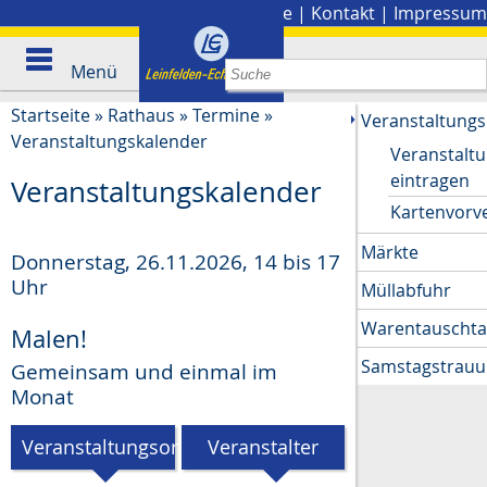
Stadtplan
|
Presse
|
Kontakt
|
Impressum
Menü
Startseite
»
Rathaus
»
Termine
»
Veranstaltungs
Veranstaltungskalender
Veranstalt
eintragen
Veranstaltungskalender
Kartenvorv
Märkte
Donnerstag, 26.11.2026
,
14 bis 17
Uhr
Müllabfuhr
Warentauscht
Malen!
Samstagstrau
Gemeinsam und einmal im
Monat
Veranstaltungsort
Veranstalter