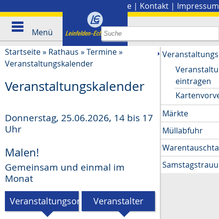
Stadtplan
|
Presse
|
Kontakt
|
Impressum
Menü
Startseite
»
Rathaus
»
Termine
»
Veranstaltungs
Veranstaltungskalender
Veranstalt
eintragen
Veranstaltungskalender
Kartenvorv
Märkte
Donnerstag, 25.06.2026
,
14 bis 17
Uhr
Müllabfuhr
Warentauscht
Malen!
Samstagstrau
Gemeinsam und einmal im
Monat
Veranstaltungsort
Veranstalter