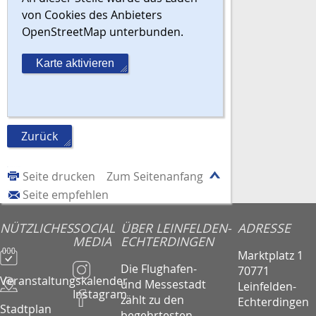
von Cookies des Anbieters
OpenStreetMap unterbunden.
Karte aktivieren
Zurück
Seite drucken
Zum Seitenanfang
Seite empfehlen
NÜTZLICHES
SOCIAL
ÜBER LEINFELDEN-
ADRESSE
MEDIA
ECHTERDINGEN
Marktplatz 1
Die Flughafen-
70771
Veranstaltungskalender
und Messestadt
Leinfelden-
Instagram
zählt zu den
Echterdingen
Stadtplan
begehrtesten