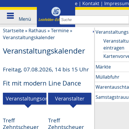
Stadtplan
|
Presse
|
Kontakt
|
Impressum
Menü
Startseite
»
Rathaus
»
Termine
»
Veranstaltungs
Veranstaltungskalender
Veranstalt
eintragen
Veranstaltungskalender
Kartenvorv
Märkte
Freitag, 07.08.2026
,
14 bis 15 Uhr
Müllabfuhr
Fit mit modern Line Dance
Warentauscht
Samstagstrau
Veranstaltungsort
Veranstalter
Treff
Treff
Zehntscheuer
Zehntscheuer