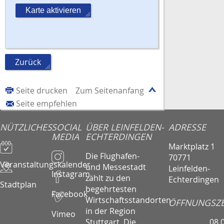
Karte aktivieren
Zurück
Seite drucken
Zum Seitenanfang
Seite empfehlen
NÜTZLICHES
SOCIAL
ÜBER LEINFELDEN-
ADRESSE
MEDIA
ECHTERDINGEN
Marktplatz 1
Die Flughafen-
70771
Veranstaltungskalender
und Messestadt
Leinfelden-
Instagram
zählt zu den
Echterdingen
Stadtplan
begehrtesten
Facebook
Wirtschaftsstandorten
ÖFFNUNGSZE
in der Region
Vimeo
08.
Stuttgart. Die