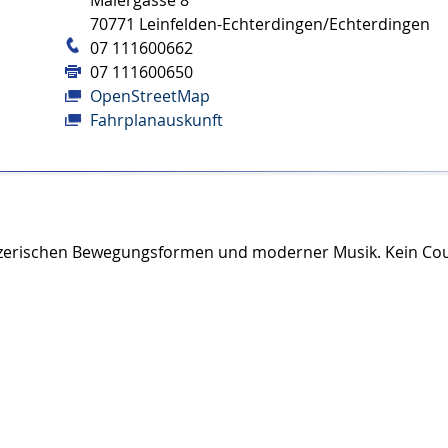
Maiergasse 8
70771
Leinfelden-Echterdingen/Echterdingen
07 111600662
07 111600650
OpenStreetMap
Fahrplanauskunft
nzerischen Bewegungsformen und moderner Musik. Kein Cou