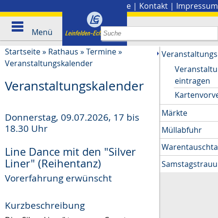
Stadtplan
|
Presse
|
Kontakt
|
Impressum
Menü
Startseite
»
Rathaus
»
Termine
»
Veranstaltungs
Veranstaltungskalender
Veranstalt
eintragen
Veranstaltungskalender
Kartenvorv
Märkte
Donnerstag, 09.07.2026
,
17 bis
18.30 Uhr
Müllabfuhr
Warentauscht
Line Dance mit den "Silver
Liner" (Reihentanz)
Samstagstrau
Vorerfahrung erwünscht
Kurzbeschreibung