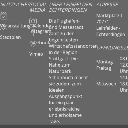
NÜTZLICHES
SOCIAL
ÜBER LEINFELDEN-
ADRESSE
MEDIA
ECHTERDINGEN
Marktplatz 1
Die Flughafen-
70771
Veranstaltungskalender
und Messestadt
Leinfelden-
Instagram
zählt zu den
Echterdingen
Stadtplan
begehrtesten
Facebook
Wirtschaftsstandorten
ÖFFNUNGSZE
in der Region
Vimeo
08.
Stuttgart. Die
Montag-
12.
Nähe zum
Freitag
Uhr
Naturpark
14.
Schönbuch macht
Mittwoch
18.
sie zudem zum
Uhr
idealen
Ausgangspunkt
für ein paar
erlebnisreiche
und erholsame
Tage.