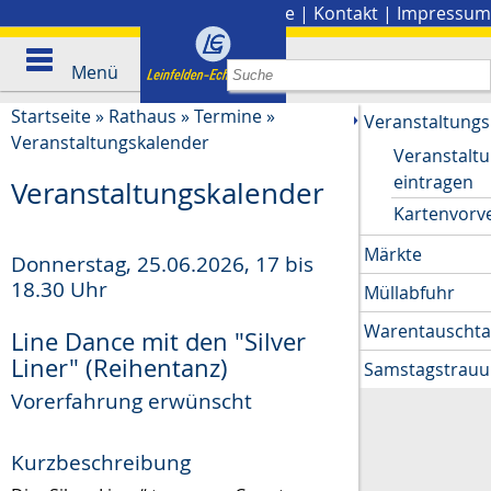
Stadtplan
|
Presse
|
Kontakt
|
Impressum
Menü
Startseite
»
Rathaus
»
Termine
»
Veranstaltungs
Veranstaltungskalender
Veranstalt
eintragen
Veranstaltungskalender
Kartenvorv
Märkte
Donnerstag, 25.06.2026
,
17 bis
18.30 Uhr
Müllabfuhr
Warentauscht
Line Dance mit den "Silver
Liner" (Reihentanz)
Samstagstrau
Vorerfahrung erwünscht
Kurzbeschreibung