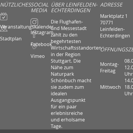
NÜTZLICHES
SOCIAL
ÜBER LEINFELDEN-
ADRESSE
MEDIA
ECHTERDINGEN
Marktplatz 1
Die Flughafen-
70771
Veranstaltungskalender
und Messestadt
Leinfelden-
Instagram
zählt zu den
Echterdingen
Stadtplan
begehrtesten
Facebook
Wirtschaftsstandorten
ÖFFNUNGSZE
in der Region
Vimeo
08.
Stuttgart. Die
Montag-
12.
Nähe zum
Freitag
Uhr
Naturpark
14.
Schönbuch macht
Mittwoch
18.
sie zudem zum
Uhr
idealen
Ausgangspunkt
für ein paar
erlebnisreiche
und erholsame
Tage.