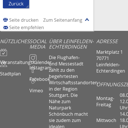
Zurück
Seite drucken
Zum Seitenanfang
Seite empfehlen
NÜTZLICHES
SOCIAL
ÜBER LEINFELDEN-
ADRESSE
MEDIA
ECHTERDINGEN
Marktplatz 1
Die Flughafen-
70771
Veranstaltungskalender
und Messestadt
Leinfelden-
Instagram
zählt zu den
Echterdingen
Stadtplan
begehrtesten
Facebook
Wirtschaftsstandorten
ÖFFNUNGSZE
in der Region
Vimeo
08.
Stuttgart. Die
Montag-
12.
Nähe zum
Freitag
Uhr
Naturpark
14.
Schönbuch macht
Mittwoch
18.
sie zudem zum
Uhr
idealen