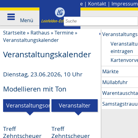
Stadtplan
|
Presse
|
Kontakt
|
Impressum
Menü
Startseite
»
Rathaus
»
Termine
»
Veranstaltungs
Veranstaltungskalender
Veranstalt
eintragen
Veranstaltungskalender
Kartenvorv
Märkte
Dienstag, 23.06.2026
,
10 Uhr
Müllabfuhr
Modellieren mit Ton
Warentauscht
Samstagstrau
Veranstaltungsort
Veranstalter
Treff
Treff
Zehntscheuer
Zehntscheuer