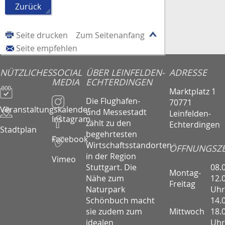
Zurück
Seite drucken
Zum Seitenanfang
Seite empfehlen
NÜTZLICHES
SOCIAL
ÜBER LEINFELDEN-
ADRESSE
MEDIA
ECHTERDINGEN
Marktplatz 1
Die Flughafen-
70771
Veranstaltungskalender
und Messestadt
Leinfelden-
Instagram
zählt zu den
Echterdingen
Stadtplan
begehrtesten
Facebook
Wirtschaftsstandorten
ÖFFNUNGSZE
in der Region
Vimeo
08.
Stuttgart. Die
Montag-
12.
Nähe zum
Freitag
Uhr
Naturpark
14.
Schönbuch macht
Mittwoch
18.
sie zudem zum
Uhr
idealen