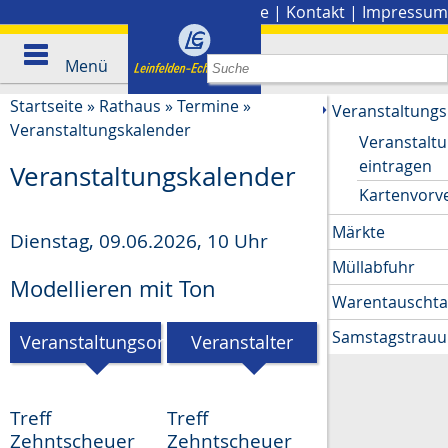
Stadtplan
|
Presse
|
Kontakt
|
Impressum
Menü
Startseite
»
Rathaus
»
Termine
»
Veranstaltungs
Veranstaltungskalender
Veranstalt
eintragen
Veranstaltungskalender
Kartenvorv
Märkte
Dienstag, 09.06.2026
,
10 Uhr
Müllabfuhr
Modellieren mit Ton
Warentauscht
Samstagstrau
Veranstaltungsort
Veranstalter
Treff
Treff
Zehntscheuer
Zehntscheuer