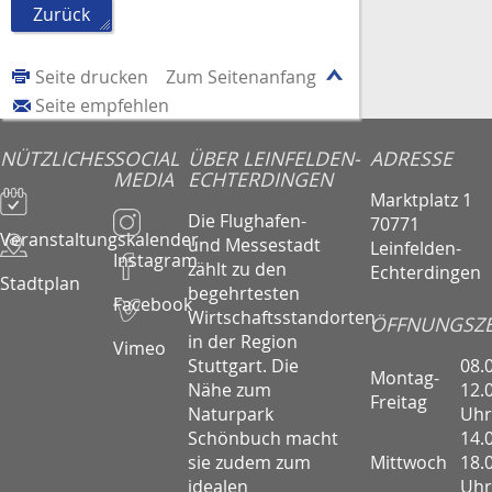
Zurück
Seite drucken
Zum Seitenanfang
Seite empfehlen
NÜTZLICHES
SOCIAL
ÜBER LEINFELDEN-
ADRESSE
MEDIA
ECHTERDINGEN
Marktplatz 1
Die Flughafen-
70771
Veranstaltungskalender
und Messestadt
Leinfelden-
Instagram
zählt zu den
Echterdingen
Stadtplan
begehrtesten
Facebook
Wirtschaftsstandorten
ÖFFNUNGSZE
in der Region
Vimeo
08.
Stuttgart. Die
Montag-
12.
Nähe zum
Freitag
Uhr
Naturpark
14.
Schönbuch macht
Mittwoch
18.
sie zudem zum
Uhr
idealen