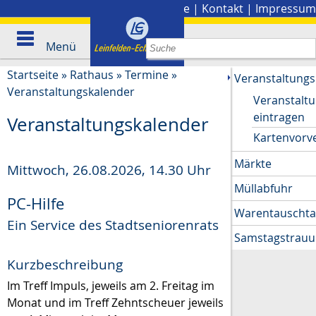
Stadtplan
|
Presse
|
Kontakt
|
Impressum
Menü
Startseite
»
Rathaus
»
Termine
»
Veranstaltungs
Veranstaltungskalender
Veranstalt
eintragen
Veranstaltungskalender
Kartenvorv
Märkte
Mittwoch, 26.08.2026
,
14.30 Uhr
Müllabfuhr
PC-Hilfe
Warentauscht
Ein Service des Stadtseniorenrats
Samstagstrau
Kurzbeschreibung
Im Treff Impuls, jeweils am 2. Freitag im
Monat und im Treff Zehntscheuer jeweils