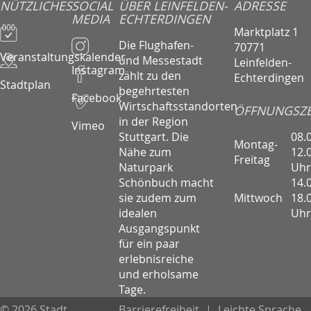
NÜTZLICHES
SOCIAL
ÜBER LEINFELDEN-
ADRESSE
MEDIA
ECHTERDINGEN
Marktplatz 1
Die Flughafen-
70771
Veranstaltungskalender
und Messestadt
Leinfelden-
Instagram
zählt zu den
Echterdingen
Stadtplan
begehrtesten
Facebook
Wirtschaftsstandorten
ÖFFNUNGSZE
in der Region
Vimeo
08.
Stuttgart. Die
Montag-
12.
Nähe zum
Freitag
Uhr
Naturpark
14.
Schönbuch macht
Mittwoch
18.
sie zudem zum
Uhr
idealen
Ausgangspunkt
für ein paar
erlebnisreiche
und erholsame
Tage.
© 2026 Stadt
Barrierefreiheit
|
Leichte Sprache