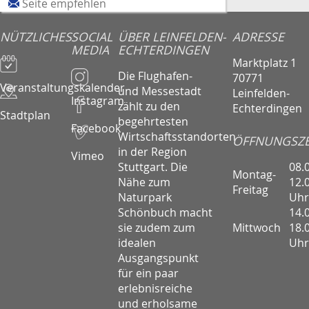
Seite empfehlen
NÜTZLICHES
SOCIAL
ÜBER LEINFELDEN-
ADRESSE
MEDIA
ECHTERDINGEN
Marktplatz 1
Die Flughafen-
70771
Veranstaltungskalender
und Messestadt
Leinfelden-
Instagram
zählt zu den
Echterdingen
Stadtplan
begehrtesten
Facebook
Wirtschaftsstandorten
ÖFFNUNGSZE
in der Region
Vimeo
08.
Stuttgart. Die
Montag-
12.
Nähe zum
Freitag
Uhr
Naturpark
14.
Schönbuch macht
Mittwoch
18.
sie zudem zum
Uhr
idealen
Ausgangspunkt
für ein paar
erlebnisreiche
und erholsame