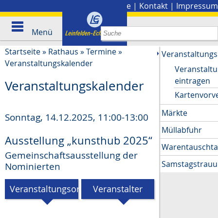
Stadtplan
|
Presse
|
Kontakt
|
Impressum
Menü
Startseite
»
Rathaus
»
Termine
»
Veranstaltungs
Veranstaltungskalender
Veranstalt
eintragen
Veranstaltungskalender
Kartenvorv
Märkte
Sonntag, 14.12.2025
,
11:00-13:00
Müllabfuhr
Ausstellung „kunsthub 2025“
Warentauscht
Gemeinschaftsausstellung der
Samstagstrau
Nominierten
Veranstaltungsort
Veranstalter