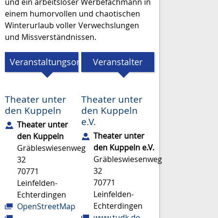
und ein arbeitsloser Werbefachmann in
einem humorvollen und chaotischen
Winterurlaub voller Verwechslungen
und Missverständnissen.
Veranstaltungsort
Veranstalter
Theater unter
Theater unter
den Kuppeln
den Kuppeln
e.V.
Theater unter
Theater unter
den Kuppeln
den Kuppeln e.V.
Gräbleswiesenweg
Gräbleswiesenweg
32
32
70771
70771
Leinfelden-
Leinfelden-
Echterdingen
Echterdingen
OpenStreetMap
www.tudk.de