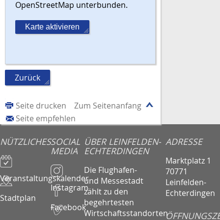
OpenStreetMap unterbunden.
Karte aktivieren
Zurück
Seite drucken
Zum Seitenanfang
Seite empfehlen
NÜTZLICHES
SOCIAL
ÜBER LEINFELDEN-
ADRESSE
MEDIA
ECHTERDINGEN
Marktplatz 1
Die Flughafen-
70771
Veranstaltungskalender
und Messestadt
Leinfelden-
Instagram
zählt zu den
Echterdingen
Stadtplan
begehrtesten
Facebook
Wirtschaftsstandorten
ÖFFNUNGSZE