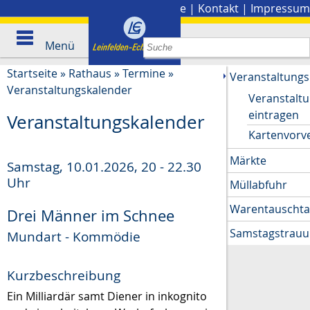
Stadtplan
|
Presse
|
Kontakt
|
Impressum
Menü
Startseite
»
Rathaus
»
Termine
»
Veranstaltungs
Veranstaltungskalender
Veranstalt
eintragen
Veranstaltungskalender
Kartenvorv
Märkte
Samstag, 10.01.2026
,
20 - 22.30
Uhr
Müllabfuhr
Warentauscht
Drei Männer im Schnee
Samstagstrau
Mundart - Kommödie
Kurzbeschreibung
Ein Milliardär samt Diener in inkognito