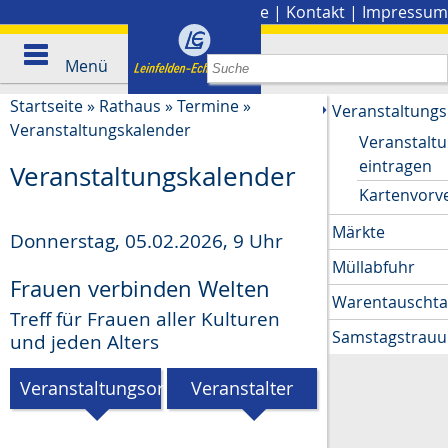
Stadtplan
|
Presse
|
Kontakt
|
Impressum
Menü
Startseite
»
Rathaus
»
Termine
»
Veranstaltungs
Veranstaltungskalender
Veranstalt
eintragen
Veranstaltungskalender
Kartenvorv
Märkte
Donnerstag, 05.02.2026
,
9 Uhr
Müllabfuhr
Frauen verbinden Welten
Warentauscht
Treff für Frauen aller Kulturen
Samstagstrau
und jeden Alters
Veranstaltungsort
Veranstalter