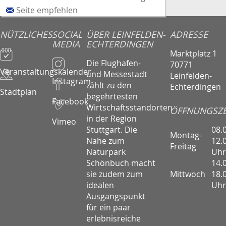
Seite empfehlen
NÜTZLICHES
SOCIAL
ÜBER LEINFELDEN-
ADRESSE
MEDIA
ECHTERDINGEN
Marktplatz 1
Die Flughafen-
70771
Veranstaltungskalender
und Messestadt
Leinfelden-
Instagram
zählt zu den
Echterdingen
Stadtplan
begehrtesten
Facebook
Wirtschaftsstandorten
ÖFFNUNGSZE
in der Region
Vimeo
08.
Stuttgart. Die
Montag-
12.
Nähe zum
Freitag
Uhr
Naturpark
14.
Schönbuch macht
Mittwoch
18.
sie zudem zum
Uhr
idealen
Ausgangspunkt
für ein paar
erlebnisreiche