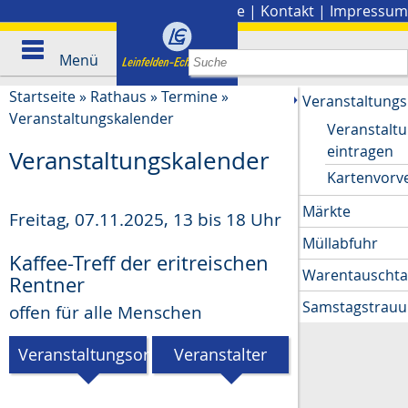
Stadtplan
|
Presse
|
Kontakt
|
Impressum
Menü
Startseite
»
Rathaus
»
Termine
»
Veranstaltungs
Veranstaltungskalender
Veranstalt
eintragen
Veranstaltungskalender
Kartenvorv
Märkte
Freitag, 07.11.2025
,
13 bis 18 Uhr
Müllabfuhr
Kaffee-Treff der eritreischen
Warentauscht
Rentner
Samstagstrau
offen für alle Menschen
Veranstaltungsort
Veranstalter