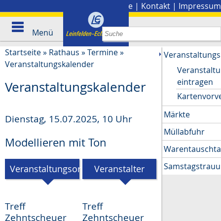
Stadtplan
|
Presse
|
Kontakt
|
Impressum
Menü
Startseite
»
Rathaus
»
Termine
»
Veranstaltungs
Veranstaltungskalender
Veranstalt
eintragen
Veranstaltungskalender
Kartenvorv
Märkte
Dienstag, 15.07.2025
,
10 Uhr
Müllabfuhr
Modellieren mit Ton
Warentauscht
Samstagstrau
Veranstaltungsort
Veranstalter
Treff
Treff
Zehntscheuer
Zehntscheuer