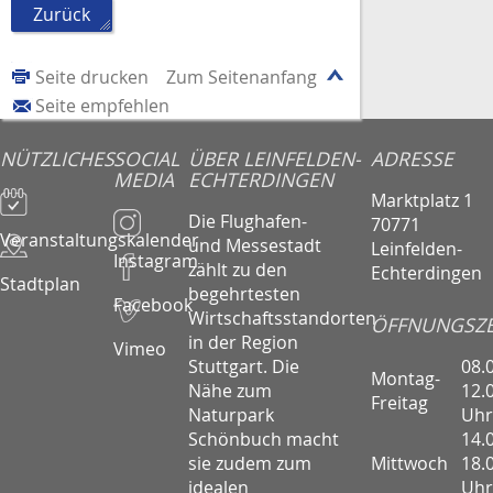
Zurück
Seite drucken
Zum Seitenanfang
Seite empfehlen
NÜTZLICHES
SOCIAL
ÜBER LEINFELDEN-
ADRESSE
MEDIA
ECHTERDINGEN
Marktplatz 1
Die Flughafen-
70771
Veranstaltungskalender
und Messestadt
Leinfelden-
Instagram
zählt zu den
Echterdingen
Stadtplan
begehrtesten
Facebook
Wirtschaftsstandorten
ÖFFNUNGSZE
in der Region
Vimeo
08.
Stuttgart. Die
Montag-
12.
Nähe zum
Freitag
Uhr
Naturpark
14.
Schönbuch macht
Mittwoch
18.
sie zudem zum
Uhr
idealen