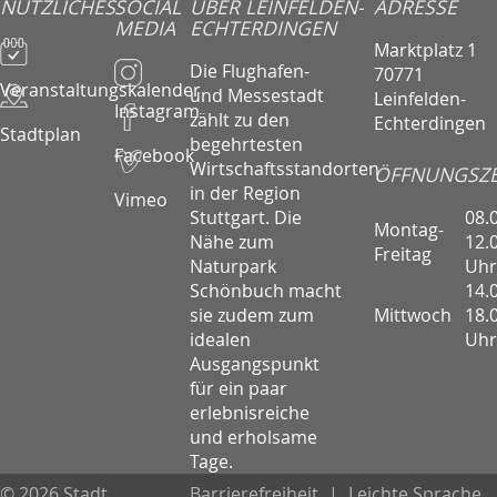
NÜTZLICHES
SOCIAL
ÜBER LEINFELDEN-
ADRESSE
MEDIA
ECHTERDINGEN
Marktplatz 1
Die Flughafen-
70771
Veranstaltungskalender
und Messestadt
Leinfelden-
Instagram
zählt zu den
Echterdingen
Stadtplan
begehrtesten
Facebook
Wirtschaftsstandorten
ÖFFNUNGSZE
in der Region
Vimeo
08.
Stuttgart. Die
Montag-
12.
Nähe zum
Freitag
Uhr
Naturpark
14.
Schönbuch macht
Mittwoch
18.
sie zudem zum
Uhr
idealen
Ausgangspunkt
für ein paar
erlebnisreiche
und erholsame
Tage.
© 2026 Stadt
Barrierefreiheit
|
Leichte Sprache