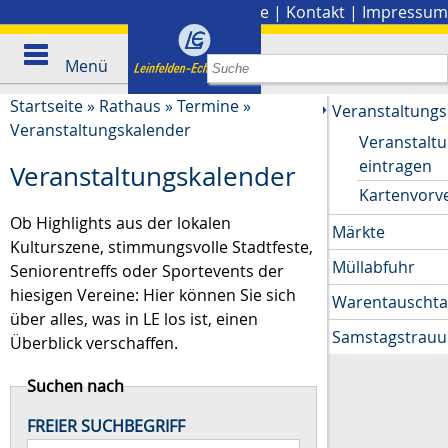
Stadtplan
|
Presse
|
Kontakt
|
Impressum
Menü
Startseite
»
Rathaus
»
Termine
»
Veranstaltungs
Veranstaltungskalender
Veranstalt
eintragen
Veranstaltungskalender
Kartenvorv
Ob Highlights aus der lokalen
Märkte
Kulturszene, stimmungsvolle Stadtfeste,
Müllabfuhr
Seniorentreffs oder Sportevents der
hiesigen Vereine: Hier können Sie sich
Warentauscht
über alles, was in LE los ist, einen
Samstagstrau
Überblick verschaffen.
Suchen nach
FREIER SUCHBEGRIFF