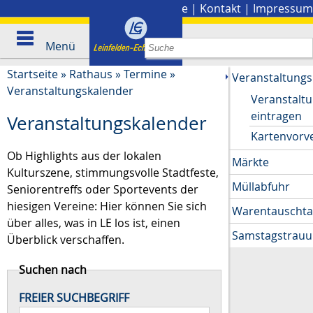
Stadtplan
|
Presse
|
Kontakt
|
Impressum
Menü
Startseite
»
Rathaus
»
Termine
»
Veranstaltungs
Veranstaltungskalender
Veranstalt
eintragen
Veranstaltungskalender
Kartenvorv
Ob Highlights aus der lokalen
Märkte
Kulturszene, stimmungsvolle Stadtfeste,
Müllabfuhr
Seniorentreffs oder Sportevents der
hiesigen Vereine: Hier können Sie sich
Warentauscht
über alles, was in LE los ist, einen
Samstagstrau
Überblick verschaffen.
Suchen nach
FREIER SUCHBEGRIFF