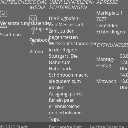
NÜTZLICHES
SOCIAL
ÜBER LEINFELDEN-
ADRESSE
MEDIA
ECHTERDINGEN
Marktplatz 1
Die Flughafen-
70771
Veranstaltungskalender
und Messestadt
Leinfelden-
Instagram
zählt zu den
Echterdingen
Stadtplan
begehrtesten
Facebook
Wirtschaftsstandorten
ÖFFNUNGSZE
in der Region
Vimeo
08.
Stuttgart. Die
Montag-
12.
Nähe zum
Freitag
Uhr
Naturpark
14.
Schönbuch macht
Mittwoch
18.
sie zudem zum
Uhr
idealen
Ausgangspunkt
für ein paar
erlebnisreiche
und erholsame
Tage.
© 2026 Stadt
Barrierefreiheit
|
Leichte Sprache