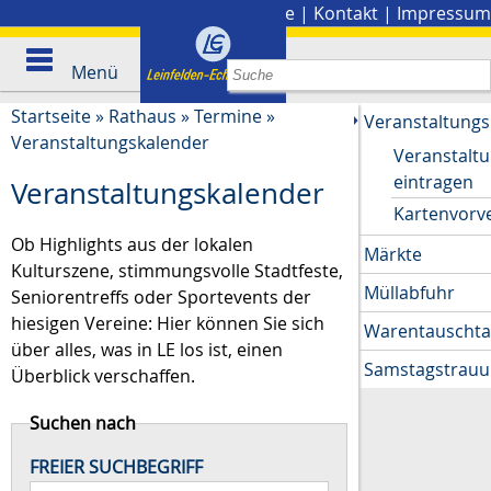
Stadtplan
|
Presse
|
Kontakt
|
Impressum
Menü
Startseite
»
Rathaus
»
Termine
»
Veranstaltungs
Veranstaltungskalender
Veranstalt
eintragen
Veranstaltungskalender
Kartenvorv
Ob Highlights aus der lokalen
Märkte
Kulturszene, stimmungsvolle Stadtfeste,
Müllabfuhr
Seniorentreffs oder Sportevents der
hiesigen Vereine: Hier können Sie sich
Warentauscht
über alles, was in LE los ist, einen
Samstagstrau
Überblick verschaffen.
Suchen nach
FREIER SUCHBEGRIFF