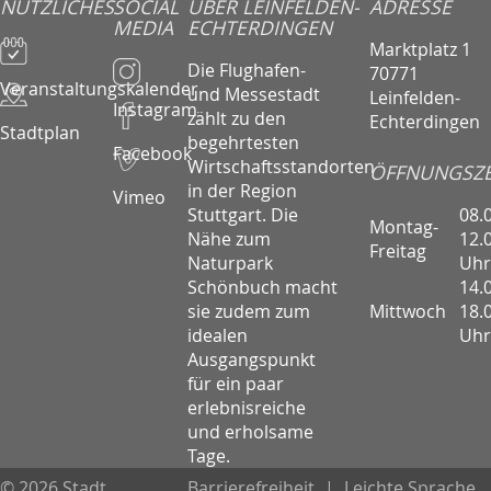
NÜTZLICHES
SOCIAL
ÜBER LEINFELDEN-
ADRESSE
MEDIA
ECHTERDINGEN
Marktplatz 1
Die Flughafen-
70771
Veranstaltungskalender
und Messestadt
Leinfelden-
Instagram
zählt zu den
Echterdingen
Stadtplan
begehrtesten
Facebook
Wirtschaftsstandorten
ÖFFNUNGSZE
in der Region
Vimeo
08.
Stuttgart. Die
Montag-
12.
Nähe zum
Freitag
Uhr
Naturpark
14.
Schönbuch macht
Mittwoch
18.
sie zudem zum
Uhr
idealen
Ausgangspunkt
für ein paar
erlebnisreiche
und erholsame
Tage.
© 2026 Stadt
Barrierefreiheit
|
Leichte Sprache