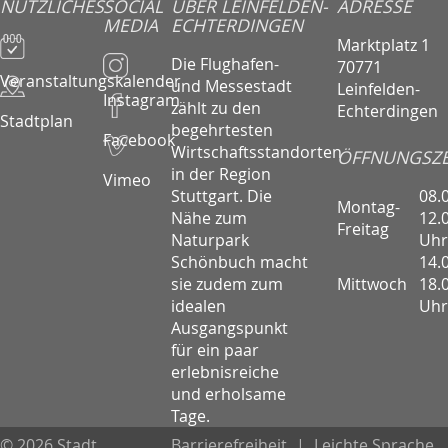
NÜTZLICHES
SOCIAL
ÜBER LEINFELDEN-
ADRESSE
MEDIA
ECHTERDINGEN
Marktplatz 1
Die Flughafen-
70771
Veranstaltungskalender
und Messestadt
Leinfelden-
Instagram
zählt zu den
Echterdingen
Stadtplan
begehrtesten
Facebook
Wirtschaftsstandorten
ÖFFNUNGSZE
in der Region
Vimeo
08.
Stuttgart. Die
Montag-
12.
Nähe zum
Freitag
Uhr
Naturpark
14.
Schönbuch macht
Mittwoch
18.
sie zudem zum
Uhr
idealen
Ausgangspunkt
für ein paar
erlebnisreiche
und erholsame
Tage.
© 2026 Stadt
Barrierefreiheit
|
Leichte Sprache