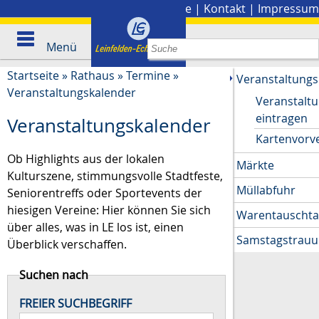
Stadtplan
|
Presse
|
Kontakt
|
Impressum
Menü
Startseite
»
Rathaus
»
Termine
»
Veranstaltungs
Veranstaltungskalender
Veranstalt
eintragen
Veranstaltungskalender
Kartenvorv
Ob Highlights aus der lokalen
Märkte
Kulturszene, stimmungsvolle Stadtfeste,
Müllabfuhr
Seniorentreffs oder Sportevents der
hiesigen Vereine: Hier können Sie sich
Warentauscht
über alles, was in LE los ist, einen
Samstagstrau
Überblick verschaffen.
Suchen nach
FREIER SUCHBEGRIFF