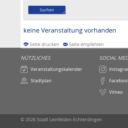
keine Veranstaltung vorhanden
Seite drucken
Seite empfehlen
NÜTZLICHES
SOCIAL MED
Veranstaltungskalender
Instagr
Stadtplan
Faceboo
Vimeo
© 2026 Stadt Leinfelden-Echterdingen