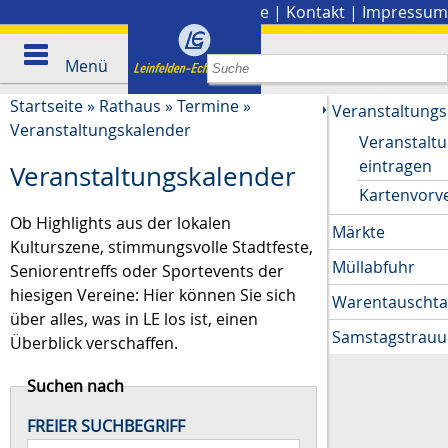
Stadtplan
|
Presse
|
Kontakt
|
Impressum
Menü
Startseite
»
Rathaus
»
Termine
»
Veranstaltungs
Veranstaltungskalender
Veranstalt
eintragen
Veranstaltungskalender
Kartenvorv
Ob Highlights aus der lokalen
Märkte
Kulturszene, stimmungsvolle Stadtfeste,
Müllabfuhr
Seniorentreffs oder Sportevents der
hiesigen Vereine: Hier können Sie sich
Warentauscht
über alles, was in LE los ist, einen
Samstagstrau
Überblick verschaffen.
Suchen nach
FREIER SUCHBEGRIFF