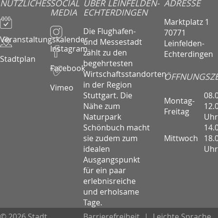
NÜTZLICHES
SOCIAL
ÜBER LEINFELDEN-
ADRESSE
MEDIA
ECHTERDINGEN
Marktplatz 1
Die Flughafen-
70771
Veranstaltungskalender
und Messestadt
Leinfelden-
Instagram
zählt zu den
Echterdingen
Stadtplan
begehrtesten
Facebook
Wirtschaftsstandorten
ÖFFNUNGSZE
in der Region
Vimeo
08.
Stuttgart. Die
Montag-
12.
Nähe zum
Freitag
Uhr
Naturpark
14.
Schönbuch macht
Mittwoch
18.
sie zudem zum
Uhr
idealen
Ausgangspunkt
für ein paar
erlebnisreiche
und erholsame
Tage.
© 2026 Stadt
Barrierefreiheit
|
Leichte Sprache