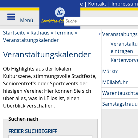
Stadtplan
|
Presse
|
Kontakt
|
Impressum
Menü
Startseite
»
Rathaus
»
Termine
»
Veranstaltungs
Veranstaltungskalender
Veranstalt
eintragen
Veranstaltungskalender
Kartenvorv
Ob Highlights aus der lokalen
Märkte
Kulturszene, stimmungsvolle Stadtfeste,
Müllabfuhr
Seniorentreffs oder Sportevents der
hiesigen Vereine: Hier können Sie sich
Warentauscht
über alles, was in LE los ist, einen
Samstagstrau
Überblick verschaffen.
Suchen nach
FREIER SUCHBEGRIFF