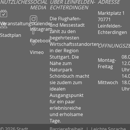
NÜTZLICHES
SOCIAL
ÜBER LEINFELDEN-
ADRESSE
MEDIA
ECHTERDINGEN
Marktplatz 1
Die Flughafen-
70771
Veranstaltungskalender
und Messestadt
Leinfelden-
Instagram
zählt zu den
Echterdingen
Stadtplan
begehrtesten
Facebook
Wirtschaftsstandorten
ÖFFNUNGSZE
in der Region
Vimeo
08.
Stuttgart. Die
Montag-
12.
Nähe zum
Freitag
Uhr
Naturpark
14.
Schönbuch macht
Mittwoch
18.
sie zudem zum
Uhr
idealen
Ausgangspunkt
für ein paar
erlebnisreiche
und erholsame
Tage.
© 2026 Stadt
Barrierefreiheit
|
Leichte Sprache