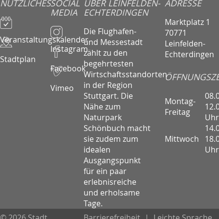
NÜTZLICHES
SOCIAL
ÜBER LEINFELDEN-
ADRESSE
MEDIA
ECHTERDINGEN
Marktplatz 1
Die Flughafen-
70771
Veranstaltungskalender
und Messestadt
Leinfelden-
Instagram
zählt zu den
Echterdingen
Stadtplan
begehrtesten
Facebook
Wirtschaftsstandorten
ÖFFNUNGSZE
in der Region
Vimeo
08.
Stuttgart. Die
Montag-
12.
Nähe zum
Freitag
Uhr
Naturpark
14.
Schönbuch macht
Mittwoch
18.
sie zudem zum
Uhr
idealen
Ausgangspunkt
für ein paar
erlebnisreiche
und erholsame
Tage.
© 2026 Stadt
Barrierefreiheit
|
Leichte Sprache