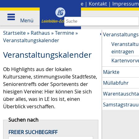
Stadtplan
|
Presse
|
Kontakt
|
Impressum
Menü
Startseite
»
Rathaus
»
Termine
»
Veranstaltungs
Veranstaltungskalender
Veranstalt
eintragen
Veranstaltungskalender
Kartenvorv
Ob Highlights aus der lokalen
Märkte
Kulturszene, stimmungsvolle Stadtfeste,
Müllabfuhr
Seniorentreffs oder Sportevents der
hiesigen Vereine: Hier können Sie sich
Warentauscht
über alles, was in LE los ist, einen
Samstagstrau
Überblick verschaffen.
Suchen nach
FREIER SUCHBEGRIFF