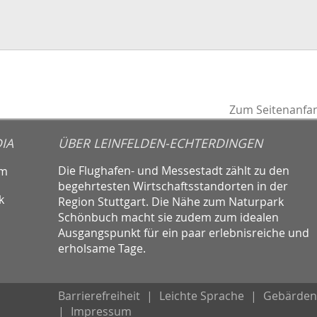
Zum Seitenanfa
IA
ÜBER LEINFELDEN-ECHTERDINGEN
Die Flughafen- und Messestadt zählt zu den
am
begehrtesten Wirtschaftsstandorten in der
k
Region Stuttgart. Die Nähe zum Naturpark
Schönbuch macht sie zudem zum idealen
Ausgangspunkt für ein paar erlebnisreiche und
erholsame Tage.
Barrierefreiheit
|
Leichte Sprache
|
Gebärden
|
Impressum