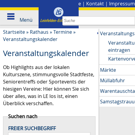
Stadtplan
|
Presse
|
Kontakt
|
Impressum
Menü
Startseite
»
Rathaus
»
Termine
»
Veranstaltungs
Veranstaltungskalender
Veranstalt
eintragen
Veranstaltungskalender
Kartenvorv
Ob Highlights aus der lokalen
Märkte
Kulturszene, stimmungsvolle Stadtfeste,
Müllabfuhr
Seniorentreffs oder Sportevents der
hiesigen Vereine: Hier können Sie sich
Warentauscht
über alles, was in LE los ist, einen
Samstagstrau
Überblick verschaffen.
Suchen nach
FREIER SUCHBEGRIFF