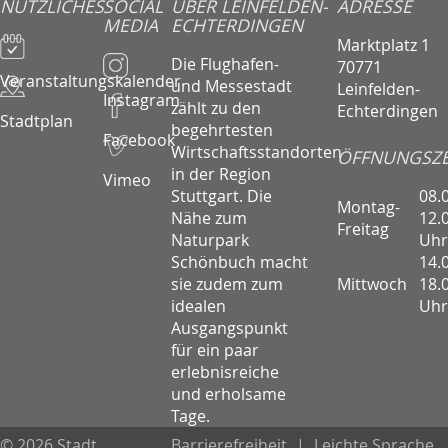
NÜTZLICHES
SOCIAL
ÜBER LEINFELDEN-
ADRESSE
MEDIA
ECHTERDINGEN
Marktplatz 1
Die Flughafen-
70771
Veranstaltungskalender
und Messestadt
Leinfelden-
Instagram
zählt zu den
Echterdingen
Stadtplan
begehrtesten
Facebook
Wirtschaftsstandorten
ÖFFNUNGSZE
in der Region
Vimeo
08.
Stuttgart. Die
Montag-
12.
Nähe zum
Freitag
Uhr
Naturpark
14.
Schönbuch macht
Mittwoch
18.
sie zudem zum
Uhr
idealen
Ausgangspunkt
für ein paar
erlebnisreiche
und erholsame
Tage.
© 2026 Stadt
Barrierefreiheit
|
Leichte Sprache