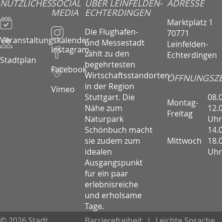
NÜTZLICHES
SOCIAL
ÜBER LEINFELDEN-
ADRESSE
MEDIA
ECHTERDINGEN
Marktplatz 1
Die Flughafen-
70771
Veranstaltungskalender
und Messestadt
Leinfelden-
Instagram
zählt zu den
Echterdingen
Stadtplan
begehrtesten
Facebook
Wirtschaftsstandorten
ÖFFNUNGSZE
in der Region
Vimeo
08.
Stuttgart. Die
Montag-
12.
Nähe zum
Freitag
Uhr
Naturpark
14.
Schönbuch macht
Mittwoch
18.
sie zudem zum
Uhr
idealen
Ausgangspunkt
für ein paar
erlebnisreiche
und erholsame
Tage.
© 2026 Stadt
Barrierefreiheit
|
Leichte Sprache