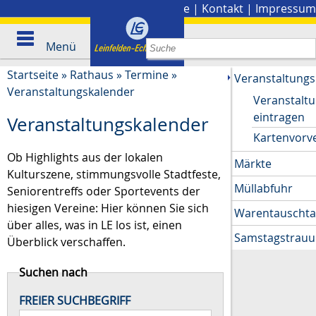
Stadtplan
|
Presse
|
Kontakt
|
Impressum
Menü
Startseite
»
Rathaus
»
Termine
»
Veranstaltungs
Veranstaltungskalender
Veranstalt
eintragen
Veranstaltungskalender
Kartenvorv
Ob Highlights aus der lokalen
Märkte
Kulturszene, stimmungsvolle Stadtfeste,
Müllabfuhr
Seniorentreffs oder Sportevents der
hiesigen Vereine: Hier können Sie sich
Warentauscht
über alles, was in LE los ist, einen
Samstagstrau
Überblick verschaffen.
Suchen nach
FREIER SUCHBEGRIFF