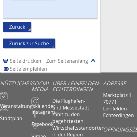
Zurück
Zurück zur Suche
Seite drucken
Zum Seitenanfang
Seite empfehlen
NÜTZLICHES
SOCIAL
ÜBER LEINFELDEN-
ADRESSE
MEDIA
ECHTERDINGEN
Marktplatz 1
Die Flughafen-
70771
Veranstaltungskalender
und Messestadt
Leinfelden-
Instagram
zählt zu den
Echterdingen
Stadtplan
begehrtesten
Facebook
Wirtschaftsstandorten
ÖFFNUNGSZE
in der Region
Vimeo