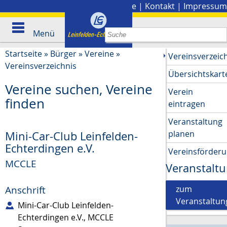
Stadtplan
|
Presse
|
Kontakt
|
Impressum
Menü
Startseite
»
Bürger
»
Vereine
»
Vereinsverzeic
Vereinsverzeichnis
Übersichtskart
Vereine suchen, Vereine
Verein
finden
eintragen
Veranstaltung
planen
Mini-Car-Club Leinfelden-
Echterdingen e.V.
Vereinsförder
MCCLE
Veranstalt
zum
Anschrift
Veranstaltun
Mini-Car-Club Leinfelden-
Echterdingen e.V., MCCLE