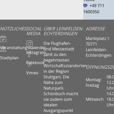
+49 711
1600350
NÜTZLICHES
SOCIAL
ÜBER LEINFELDEN-
ADRESSE
MEDIA
ECHTERDINGEN
Marktplatz 1
Die Flughafen-
70771
Veranstaltungskalender
und Messestadt
Leinfelden-
Instagram
zählt zu den
Echterdingen
Stadtplan
begehrtesten
Facebook
Wirtschaftsstandorten
ÖFFNUNGSZE
in der Region
Vimeo
08.
Stuttgart. Die
Montag-
12.
Nähe zum
Freitag
Uhr
Naturpark
14.
Schönbuch macht
Mittwoch
18.
sie zudem zum
Uhr
idealen
Ausgangspunkt