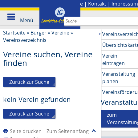
Stadtplan
|
Presse
|
Kontakt
|
Impressum
Menü
Startseite
»
Bürger
»
Vereine
»
Vereinsverzeic
Vereinsverzeichnis
Übersichtskart
Vereine suchen, Vereine
Verein
finden
eintragen
Veranstaltung
planen
Zurück zur Suche
Vereinsförder
kein Verein gefunden
Veranstalt
Zurück zur Suche
zum
Veranstaltun
Seite drucken
Zum Seitenanfang